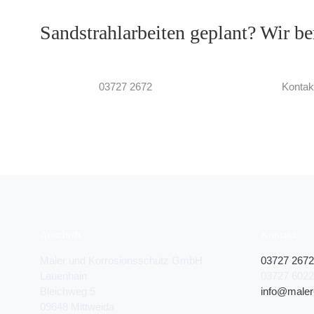
Sandstrahlarbeiten geplant? Wir be
03727 2672
Kontak
Anschrift
Kontakt
Maler und Korrosionsschutz GmbH
03727 2672
Lauenhain
03727 602
Bleichweg 5
info@maler
09648 Mittweida