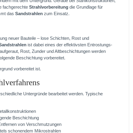
sondern mit dem Untergrund. Gerade bei Stahlkonstruktionen,
ne fachgerechte
Strahlvorbereitung
die Grundlage für
ommt das
Sandstrahlen
zum Einsatz.
ung neuer Bauteile – lose Schichten, Rost und
Sandstrahlen
ist dabei eines der effektivsten Entrostungs-
aufgeraut, Rost, Zunder und Altbeschichtungen werden
folgende Beschichtung vorbereitet.
grund vorbereitet ist.
lverfahrens
rschiedliche Untergründe bearbeitet werden. Typische
tallkonstruktionen
olgende Beschichtung
 Entfernen von Verschmutzungen
ittels schonendem Mikrostrahlen